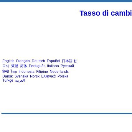
Tasso di cambio
English
Français
Deutsch
Español
日本語
한
국의
繁體
简体
Português
Italiano
Русский
हिन्दी
ไทย
Indonesia
Filipino
Nederlands
Dansk
Svenska
Norsk
Ελληνικά
Polska
Türkçe
العربية