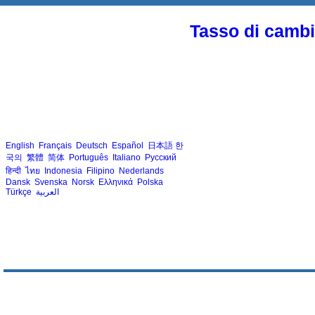
Tasso di cambio
English
Français
Deutsch
Español
日本語
한
국의
繁體
简体
Português
Italiano
Русский
हिन्दी
ไทย
Indonesia
Filipino
Nederlands
Dansk
Svenska
Norsk
Ελληνικά
Polska
Türkçe
العربية