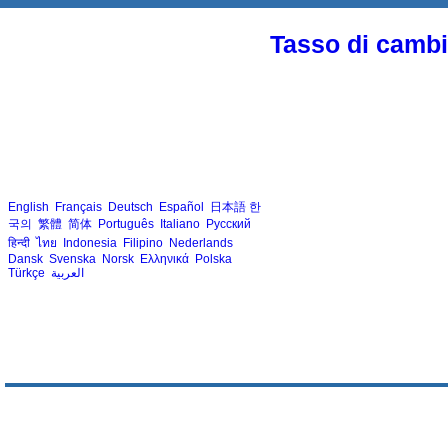
Tasso di cambio
English
Français
Deutsch
Español
日本語
한
국의
繁體
简体
Português
Italiano
Русский
हिन्दी
ไทย
Indonesia
Filipino
Nederlands
Dansk
Svenska
Norsk
Ελληνικά
Polska
Türkçe
العربية