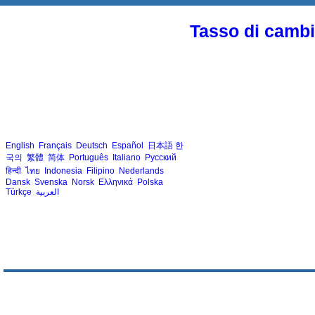
Tasso di cambio
English
Français
Deutsch
Español
日本語
한
국의
繁體
简体
Português
Italiano
Русский
हिन्दी
ไทย
Indonesia
Filipino
Nederlands
Dansk
Svenska
Norsk
Ελληνικά
Polska
Türkçe
العربية