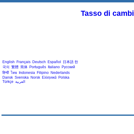
Tasso di cambio
English
Français
Deutsch
Español
日本語
한
국의
繁體
简体
Português
Italiano
Русский
हिन्दी
ไทย
Indonesia
Filipino
Nederlands
Dansk
Svenska
Norsk
Ελληνικά
Polska
Türkçe
العربية