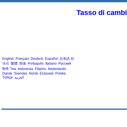
Tasso di cambio
English
Français
Deutsch
Español
日本語
한
국의
繁體
简体
Português
Italiano
Русский
हिन्दी
ไทย
Indonesia
Filipino
Nederlands
Dansk
Svenska
Norsk
Ελληνικά
Polska
Türkçe
العربية