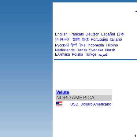
English
Français
Deutsch
Español
日本
語
한국의
繁體
简体
Português
Italiano
Русский
हिन्दी
ไทย
Indonesia
Filipino
Nederlands
Dansk
Svenska
Norsk
Ελληνικά
Polska
Türkçe
العربية
Valuta
NORD AMERICA
USD
,
Dollaro Americano
1