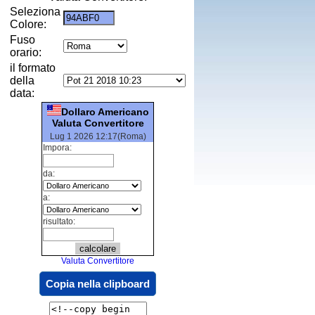
Seleziona
Colore:
Fuso
orario:
il formato
della
data:
Dollaro Americano
Valuta Convertitore
Lug 1 2026 12:17(Roma)
Impora:
da:
a:
risultato:
Valuta Convertitore
Copia nella clipboard