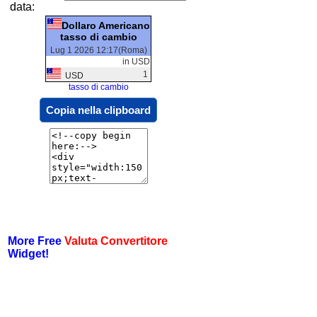
data:
Dollaro Americano
tasso di cambio
Lug 1 2026 12:17(Roma)
in USD
1
USD
tasso di cambio
Copia nella clipboard
More Free
Valuta Convertitore
Widget!