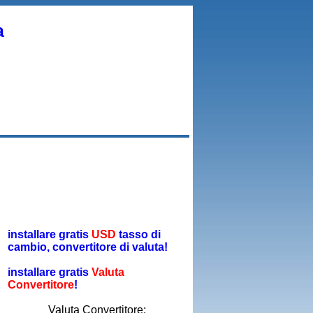
a
installare gratis
USD
tasso di
cambio, convertitore di valuta!
installare gratis
Valuta
Convertitore
!
Valuta Convertitore: