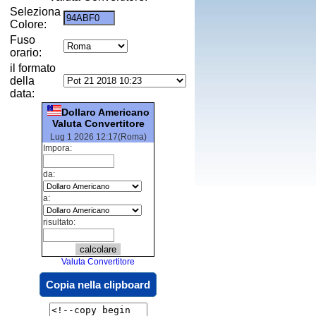
Seleziona
Colore:
Fuso
orario:
il formato
della
data:
Dollaro Americano
Valuta Convertitore
Lug 1 2026 12:17(Roma)
Impora:
da:
a:
risultato:
Valuta Convertitore
Copia nella clipboard