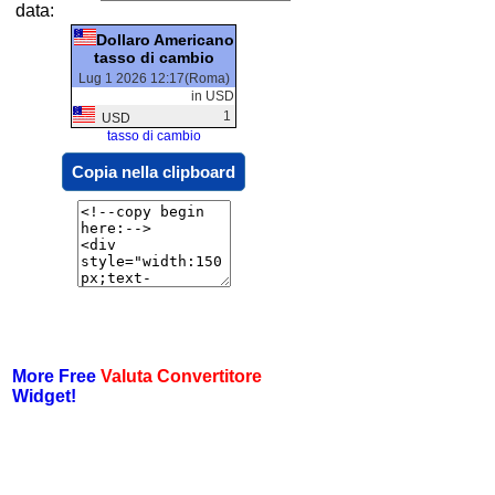
data:
Dollaro Americano
tasso di cambio
Lug 1 2026 12:17(Roma)
in USD
1
USD
tasso di cambio
Copia nella clipboard
More Free
Valuta Convertitore
Widget!