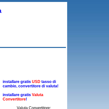
a
installare gratis
USD
tasso di
cambio, convertitore di valuta!
installare gratis
Valuta
Convertitore
!
Valuta Convertitore: