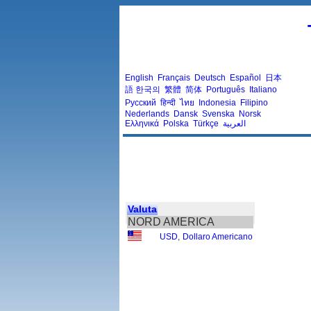
English
Français
Deutsch
Español
日本
語
한국의
繁體
简体
Português
Italiano
Русский
हिन्दी
ไทย
Indonesia
Filipino
Nederlands
Dansk
Svenska
Norsk
Ελληνικά
Polska
Türkçe
العربية
Valuta
NORD AMERICA
USD
,
Dollaro Americano