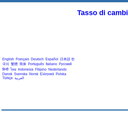
Tasso di cambio
English
Français
Deutsch
Español
日本語
한
국의
繁體
简体
Português
Italiano
Русский
हिन्दी
ไทย
Indonesia
Filipino
Nederlands
Dansk
Svenska
Norsk
Ελληνικά
Polska
Türkçe
العربية