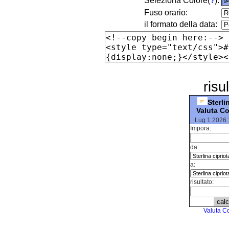
Seleziona Colore(
?
):
Fuso orario:
il formato della data:
risu
Sterli
Valuta Co
Lug 1 2026
Impora:
da:
a:
risultato:
Valuta Co