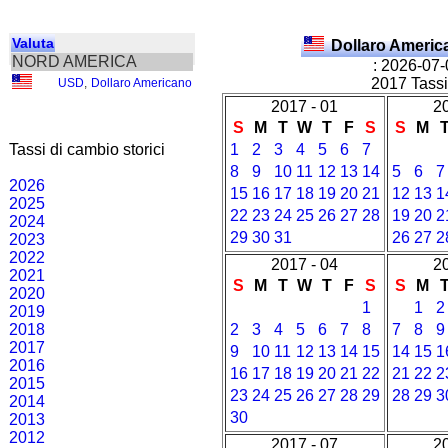
Valuta
Dollaro Ameri
NORD AMERICA
: 2026-07
2017 Tassi 
USD
,
Dollaro Americano
2017 - 01
2
S
M
T
W
T
F
S
S
M
Tassi di cambio storici
1
2
3
4
5
6
7
8
9
10
11
12
13
14
5
6
7
2026
15
16
17
18
19
20
21
12
13
1
2025
22
23
24
25
26
27
28
19
20
2
2024
29
30
31
26
27
2
2023
2022
2017 - 04
2
2021
S
M
T
W
T
F
S
S
M
2020
1
1
2
2019
2018
2
3
4
5
6
7
8
7
8
9
2017
9
10
11
12
13
14
15
14
15
1
2016
16
17
18
19
20
21
22
21
22
2
2015
23
24
25
26
27
28
29
28
29
3
2014
30
2013
2012
2017 - 07
2