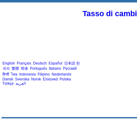
Tasso di cambio
English
Français
Deutsch
Español
日本語
한
국의
繁體
简体
Português
Italiano
Русский
हिन्दी
ไทย
Indonesia
Filipino
Nederlands
Dansk
Svenska
Norsk
Ελληνικά
Polska
Türkçe
العربية