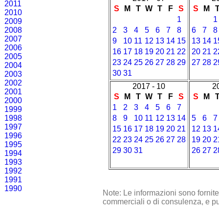
2011
S
M
T
W
T
F
S
S
M
2010
1
1
2009
2008
2
3
4
5
6
7
8
6
7
8
2007
9
10
11
12
13
14
15
13
14
1
2006
16
17
18
19
20
21
22
20
21
2
2005
23
24
25
26
27
28
29
27
28
2
2004
30
31
2003
2002
2017 - 10
2
2001
S
M
T
W
T
F
S
S
M
2000
1
2
3
4
5
6
7
1999
1998
8
9
10
11
12
13
14
5
6
7
1997
15
16
17
18
19
20
21
12
13
1
1996
22
23
24
25
26
27
28
19
20
2
1995
29
30
31
26
27
2
1994
1993
1992
1991
1990
Note: Le informazioni sono fornit
commerciali o di consulenza, e pu