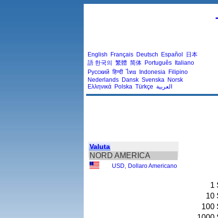
English
Français
Deutsch
Español
日本
語
한국의
繁體
简体
Português
Italiano
Русский
हिन्दी
ไทย
Indonesia
Filipino
Nederlands
Dansk
Svenska
Norsk
Ελληνικά
Polska
Türkçe
العربية
Valuta
NORD AMERICA
USD
,
Dollaro Americano
1
10
100
1000