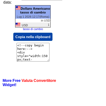
data:
Dollaro Americano
tasso di cambio
Lug 1 2026 12:17(Roma)
in USD
1
USD
tasso di cambio
Copia nella clipboard
More Free
Valuta Convertitore
Widget!