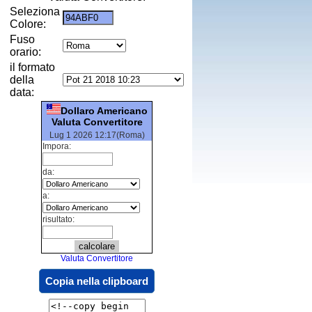
Seleziona
Colore:
Fuso
orario:
il formato
della
data:
Dollaro Americano
Valuta Convertitore
Lug 1 2026 12:17(Roma)
Impora:
da:
a:
risultato:
Valuta Convertitore
Copia nella clipboard