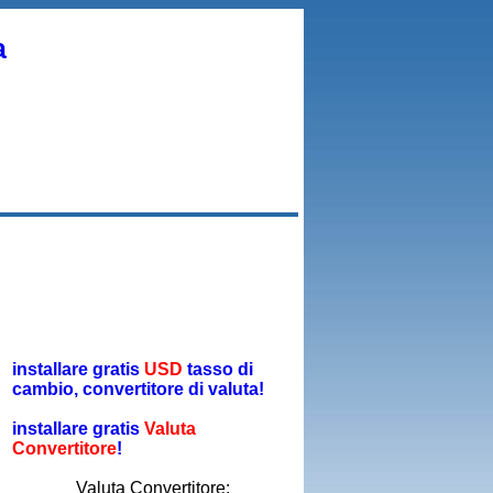
a
installare gratis
USD
tasso di
cambio, convertitore di valuta!
installare gratis
Valuta
Convertitore
!
Valuta Convertitore: