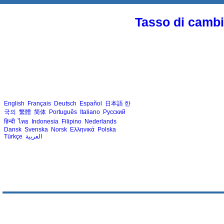
Tasso di cambio
English
Français
Deutsch
Español
日本語
한
국의
繁體
简体
Português
Italiano
Русский
हिन्दी
ไทย
Indonesia
Filipino
Nederlands
Dansk
Svenska
Norsk
Ελληνικά
Polska
Türkçe
العربية