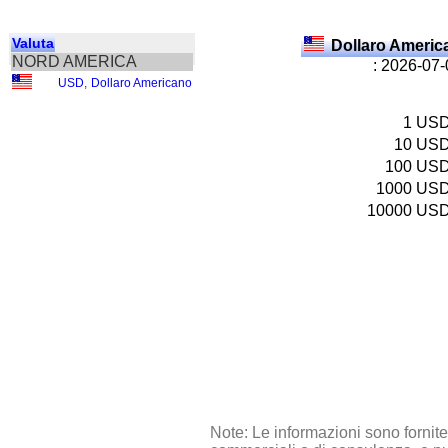
Valuta
Dollaro Ameri
NORD AMERICA
: 2026-07
USD
,
Dollaro Americano
1
US
10
US
100
US
1000
US
10000
US
Note: Le informazioni sono fornit