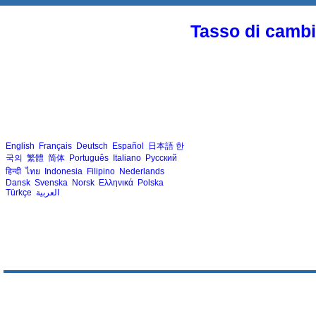
Tasso di cambio
English
Français
Deutsch
Español
日本語
한
국의
繁體
简体
Português
Italiano
Русский
हिन्दी
ไทย
Indonesia
Filipino
Nederlands
Dansk
Svenska
Norsk
Ελληνικά
Polska
Türkçe
العربية