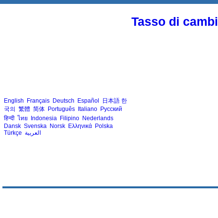
Tasso di cambio
English
Français
Deutsch
Español
日本語
한
국의
繁體
简体
Português
Italiano
Русский
हिन्दी
ไทย
Indonesia
Filipino
Nederlands
Dansk
Svenska
Norsk
Ελληνικά
Polska
Türkçe
العربية