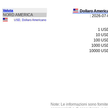
Valuta
Dollaro Ameri
NORD AMERICA
: 2026-07
USD
,
Dollaro Americano
1
US
10
US
100
US
1000
US
10000
US
Note: Le informazioni sono fornit