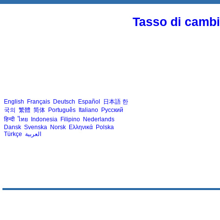
Tasso di cambio
English
Français
Deutsch
Español
日本語
한
국의
繁體
简体
Português
Italiano
Русский
हिन्दी
ไทย
Indonesia
Filipino
Nederlands
Dansk
Svenska
Norsk
Ελληνικά
Polska
Türkçe
العربية