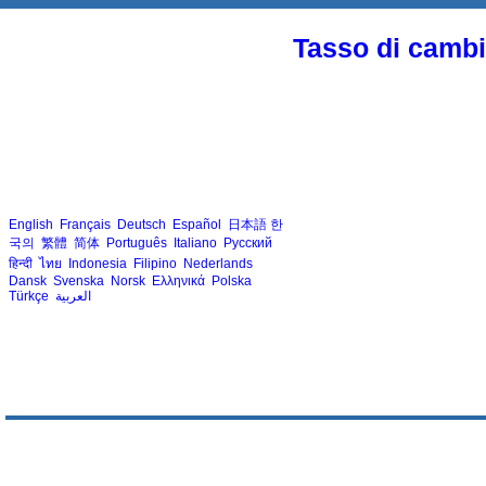
Tasso di cambio
English
Français
Deutsch
Español
日本語
한
국의
繁體
简体
Português
Italiano
Русский
हिन्दी
ไทย
Indonesia
Filipino
Nederlands
Dansk
Svenska
Norsk
Ελληνικά
Polska
Türkçe
العربية