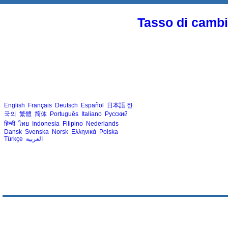
Tasso di cambio
English
Français
Deutsch
Español
日本語
한
국의
繁體
简体
Português
Italiano
Русский
हिन्दी
ไทย
Indonesia
Filipino
Nederlands
Dansk
Svenska
Norsk
Ελληνικά
Polska
Türkçe
العربية