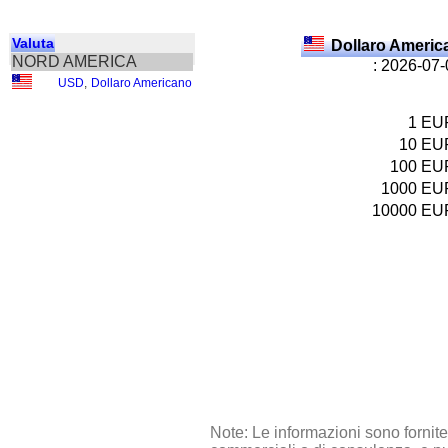
Valuta
Dollaro Ameri
NORD AMERICA
: 2026-07
USD
,
Dollaro Americano
1
EU
10
EU
100
EU
1000
EU
10000
EU
Note: Le informazioni sono fornit