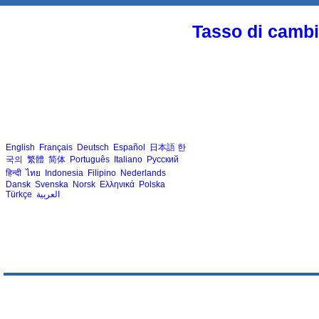
Tasso di cambio
English
Français
Deutsch
Español
日本語
한
국의
繁體
简体
Português
Italiano
Русский
हिन्दी
ไทย
Indonesia
Filipino
Nederlands
Dansk
Svenska
Norsk
Ελληνικά
Polska
Türkçe
العربية