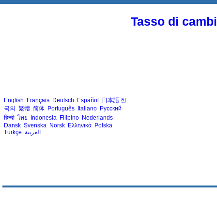
Tasso di cambio
English
Français
Deutsch
Español
日本語
한
국의
繁體
简体
Português
Italiano
Русский
हिन्दी
ไทย
Indonesia
Filipino
Nederlands
Dansk
Svenska
Norsk
Ελληνικά
Polska
Türkçe
العربية