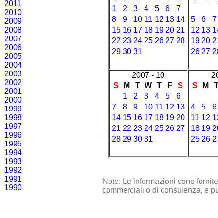
2011
1
2
3
4
5
6
7
2010
8
9
10
11
12
13
14
5
6
7
2009
2008
15
16
17
18
19
20
21
12
13
1
2007
22
23
24
25
26
27
28
19
20
2
2006
29
30
31
26
27
2
2005
2004
2003
2007 - 10
2
2002
S
M
T
W
T
F
S
S
M
2001
1
2
3
4
5
6
2000
7
8
9
10
11
12
13
4
5
6
1999
1998
14
15
16
17
18
19
20
11
12
1
1997
21
22
23
24
25
26
27
18
19
2
1996
28
29
30
31
25
26
2
1995
1994
1993
1992
1991
Note: Le informazioni sono fornit
1990
commerciali o di consulenza, e pu