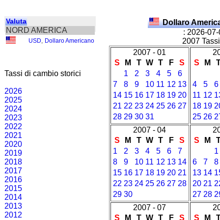
Valuta
Dollaro Ameri
NORD AMERICA
: 2026-07
2007 Tassi 
USD
,
Dollaro Americano
2007 - 01
2
S
M
T
W
T
F
S
S
M
Tassi di cambio storici
1
2
3
4
5
6
7
8
9
10
11
12
13
4
5
6
2026
14
15
16
17
18
19
20
11
12
1
2025
21
22
23
24
25
26
27
18
19
2
2024
28
29
30
31
25
26
2
2023
2022
2007 - 04
2
2021
S
M
T
W
T
F
S
S
M
2020
1
2
3
4
5
6
7
1
2019
2018
8
9
10
11
12
13
14
6
7
8
2017
15
16
17
18
19
20
21
13
14
1
2016
22
23
24
25
26
27
28
20
21
2
2015
29
30
27
28
2
2014
2013
2007 - 07
2
2012
S
M
T
W
T
F
S
S
M