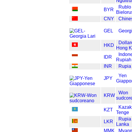
Ngultr
Rublo
BYR
Bieloru
CNY
Chine
GEL
Georgi
Dollar
HKD
Hong K
Indon
IDR
Rupiah
INR
Rupia
Yen
JPY
Giappo
Won
KRW
sudcor
Kazak
KZT
Tenge
Rupia 
LKR
Lanka
MMK
Myanm