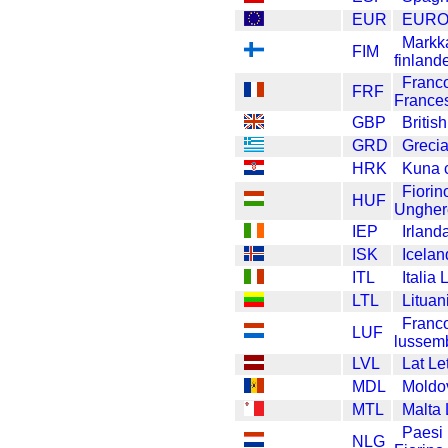
EUR
EUR
Markk
FIM
finland
Franc
FRF
France
GBP
Britis
GRD
Greci
HRK
Kuna 
Fiorin
HUF
Ungher
IEP
Irlan
ISK
Icelan
ITL
Italia 
LTL
Lituan
Franc
LUF
lussem
LVL
Lat Le
MDL
Moldo
MTL
Malta 
Paesi
NLG