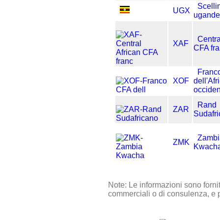
Scelli
UGX
ugande
Centra
XAF
CFA fr
Franc
XOF
dell'Afr
occiden
Rand
ZAR
Sudafr
Zambi
ZMK
Kwach
Note: Le informazioni sono forni
commerciali o di consulenza, e p