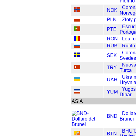
Fiorino
Coron
NOK
Norveg
PLN
Zloty 
Escud
PTE
Portoga
RON
Leu r
RUB
Rublo
Coron
SEK
Svedes
Nuova
TRY
Turca
Ukrai
UAH
Hryvni
Yugos
YUM
Dinar
ASIA
Dollar
BND
Brunei
BHUT
BTN