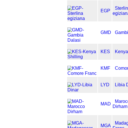
Sterli
EGP
egizian
GMD
Gambi
KES
Kenya 
KMF
Comor
LYD
Libia 
Maroc
MAD
Dirham
Madag
MGA