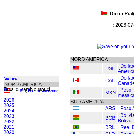
Oman Rial
: 2026-0
NORD AMERICA
Dollar
USD
Americ
Dollar
Valuta
CAD
Canad
NORD AMERICA
Tassi di cambio storici
Peso
USD
,
Dollaro Americano
MXN
messic
2026
SUD AMERICA
2025
ARS
Peso 
2024
Bolivi
2023
BOB
Bolivia
2022
2021
BRL
Real B
2020