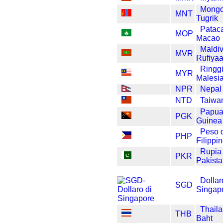
Mongo
MNT
Tugrik
Pataca
MOP
Macao
Maldi
MVR
Rufiya
Ringgi
MYR
Malesi
NPR
Nepal
NTD
Taiwan
Papua
PGK
Guinea
Peso d
PHP
Filippi
Rupia 
PKR
Pakist
Dollar
SGD
Singap
Thaila
THB
Baht