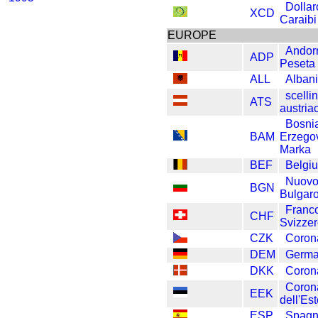
Dollar
XCD
Caraibi
EUROPE
Andor
ADP
Peseta
ALL
Alban
scelli
ATS
austria
Bosni
BAM
Erzego
Marka
BEF
Belgi
Nuovo
BGN
Bulgar
Franc
CHF
Svizze
CZK
Coron
DEM
Germa
DKK
Coron
Coron
EEK
dell'Es
ESP
Spagn