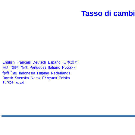
Tasso di cambio
English
Français
Deutsch
Español
日本語
한
국의
繁體
简体
Português
Italiano
Русский
हिन्दी
ไทย
Indonesia
Filipino
Nederlands
Dansk
Svenska
Norsk
Ελληνικά
Polska
Türkçe
العربية