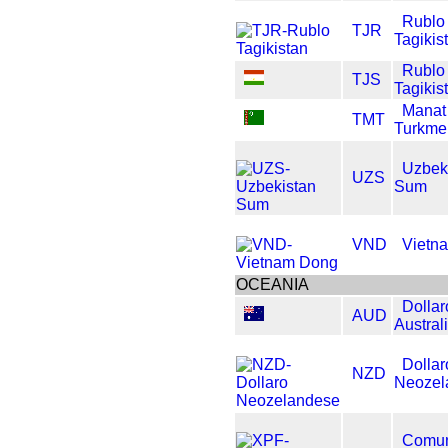
Rublo
TJR
Tagikis
Rublo
TJS
Tagikis
Manat
TMT
Turkme
Uzbek
UZS
Sum
VND
Vietn
OCEANIA
Dollar
AUD
Austral
Dollar
NZD
Neozel
Comun