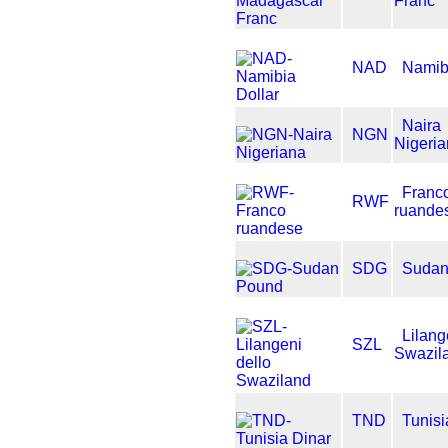
Franc
NAD
Namibi
Naira
NGN
Nigeri
Franc
RWF
ruande
SDG
Sudan
Lilang
SZL
Swazil
TND
Tunisi