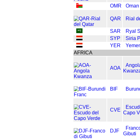
OMR
Oman 
QAR
Rial d
SAR
Ryal S
SYP
Siria 
YER
Yemen
AFRICA
Angol
AOA
Kwanz
BIF
Burun
Escud
CVE
Capo V
Franco
DJF
Gibuti