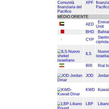
XPF
finanzia
Pacific
MEDIO ORIENTE
Emirat
AED
Uniti
BHD
Bahrai
Sterli
CYP
cipriota
Nuovo
ILS
israeli
IRR
Rial I
JOD
Jordan
KWD
Kuwait
LBP
Liban