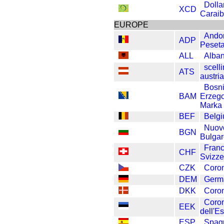
Dolla
XCD
Caraib
EUROPE
Ando
ADP
Peset
ALL
Alban
scell
ATS
austri
Bosn
BAM
Erzeg
Marka
BEF
Belg
Nuov
BGN
Bulga
Fran
CHF
Svizze
CZK
Coro
DEM
Germ
DKK
Coro
Coro
EEK
dell'E
ESP
Spag