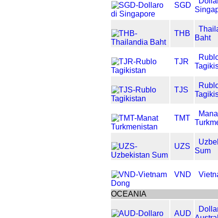
Dolla
SGD
Singa
Thail
THB
Baht
Rubl
TJR
Tagiki
Rubl
TJS
Tagiki
Mana
TMT
Turkm
Uzbe
UZS
Sum
VND
Viet
OCEANIA
Dolla
AUD
Austra