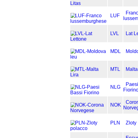
Fran
LUF
lusse
LVL
Lat L
MDL
Mold
MTL
Malta
Paesi
NLG
Fiorin
Coro
NOK
Norve
PLN
Zloty
Escu