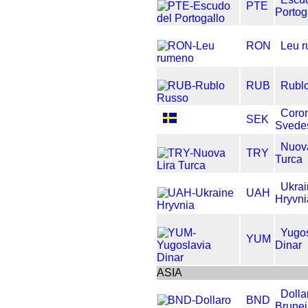
PTE
Portog
RON
Leu 
RUB
Rubl
Coro
SEK
Svede
Nuova
TRY
Turca
Ukra
UAH
Hryvni
Yugos
YUM
Dinar
ASIA
Dolla
BND
Brunei