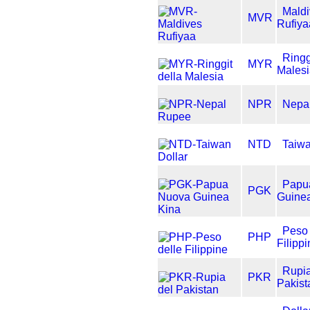
Mald
MVR
Rufiya
Ringg
MYR
Males
NPR
Nepa
NTD
Taiwa
Papu
PGK
Guine
Peso 
PHP
Filipp
Rupia
PKR
Pakist