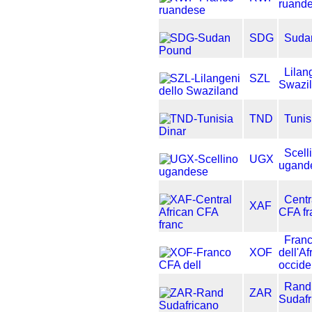
ruand
SDG
Suda
Lilan
SZL
Swazi
TND
Tunis
Scell
UGX
ugand
Centr
XAF
CFA fr
Fran
XOF
dell'Af
occide
Rand
ZAR
Sudafr