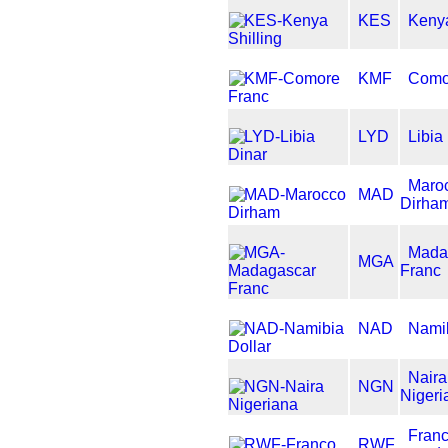
KES
Kenya
KMF
Como
LYD
Libia
Maro
MAD
Dirha
Mada
MGA
Franc
NAD
Namib
Naira
NGN
Nigeri
Fran
RWF