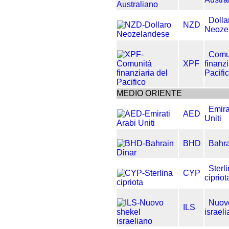
Dolla
NZD
Neoze
Comu
XPF
finanzi
Pacifi
MEDIO ORIENTE
Emira
AED
Uniti
BHD
Bahra
Sterl
CYP
cipriot
Nuov
ILS
israel