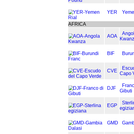
YER
Yeme
AFRICA
Ango
AOA
Kwan
BIF
Burun
Escu
CVE
Capo 
Franc
DJF
Gibuti
Sterl
EGP
egizia
GMD
Gamb