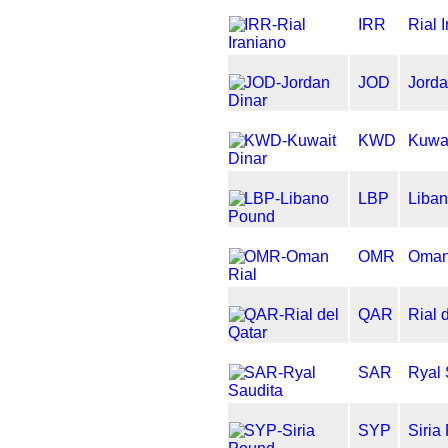
IRR
Rial 
JOD
Jorda
KWD
Kuwai
LBP
Liba
OMR
Oman
QAR
Rial 
SAR
Ryal 
SYP
Siria