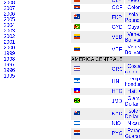
CLP
Peso 
2008
COP
Colo
2007
2006
Isola
FKP
2005
Pound
2004
GYD
Guya
2003
Vene
2002
VEB
Boliva
2001
Vene
2000
VEF
Boliva
1999
1998
AMERICA CENTRALE
1997
Costa
CRC
1996
colon
1995
Lemp
HNL
hondu
HTG
Haiti
Giam
JMD
Dollar
Isol
KYD
Dollar
NIO
Nica
Para
PYG
Guara