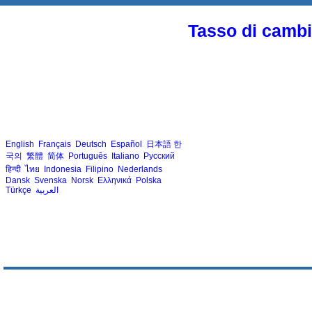
Tasso di cambio
English
Français
Deutsch
Español
日本語
한
국의
繁體
简体
Português
Italiano
Русский
हिन्दी
ไทย
Indonesia
Filipino
Nederlands
Dansk
Svenska
Norsk
Ελληνικά
Polska
Türkçe
العربية