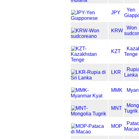
Yen
JPY
Giapp
Won
KRW
sudco
Kaza
KZT
Tenge
Rupia
LKR
Lanka
MMK
Myan
Mong
MNT
Tugrik
Patac
MOP
Maca