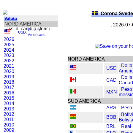
Corona Svede
Valuta
NORD AMERICA
: 2026-07
Tassi di cambio storici
Dollaro
USD
,
Americano
2026
2025
2024
2023
NORD AMERICA
2022
Dolla
2021
USD
Ameri
2020
2019
Dolla
CAD
2018
Canad
2017
Peso
MXN
2016
messi
2015
SUD AMERICA
2014
ARS
Peso 
2013
2012
Boliv
BOB
2011
Bolivi
2010
BRL
Real 
2009