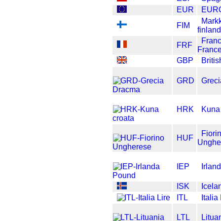
EUR
EUR
Mark
FIM
finlan
Fran
FRF
Franc
GBP
Briti
GRD
Grec
HRK
Kuna 
Fiori
HUF
Unghe
IEP
Irlan
ISK
Icela
ITL
Italia
LTL
Litua