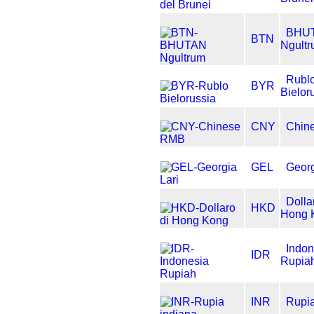
BHU
BTN
Ngult
Rubl
BYR
Bielor
CNY
Chin
GEL
Georg
Dolla
HKD
Hong 
Indon
IDR
Rupia
INR
Rupia