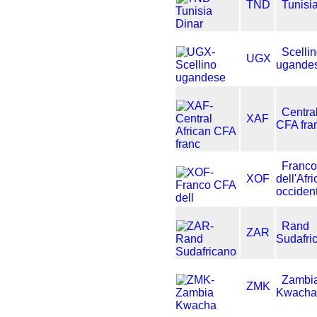
TND
Tunisi
Scelli
UGX
ugande
Central
XAF
CFA fra
Franc
XOF
dell'Afri
occiden
Rand
ZAR
Sudafri
Zambi
ZMK
Kwach