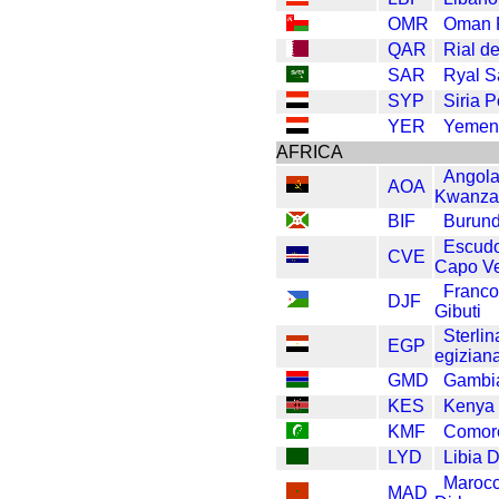
OMR
Oman 
QAR
Rial de
SAR
Ryal S
SYP
Siria 
YER
Yemen
AFRICA
Angol
AOA
Kwanz
BIF
Burund
Escudo
CVE
Capo V
Franco
DJF
Gibuti
Sterlin
EGP
egizian
GMD
Gambia
KES
Kenya 
KMF
Comor
LYD
Libia 
Maroc
MAD