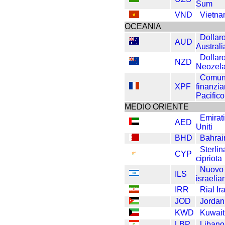
Sum
VND
Vietn
OCEANIA
Dollar
AUD
Austral
Dollar
NZD
Neozel
Comun
XPF
finanzia
Pacifico
MEDIO ORIENTE
Emirati
AED
Uniti
BHD
Bahrai
Sterlin
CYP
cipriota
Nuovo 
ILS
israelia
IRR
Rial Ir
JOD
Jordan
KWD
Kuwait
LBP
Liban