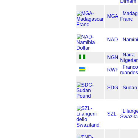
Dirham
Madag
MGA
Franc
NAD
Namibi
Naira
NGN
Nigeria
Franc
RWF
ruande
SDG
Sudan
Lilange
SZL
Swazil