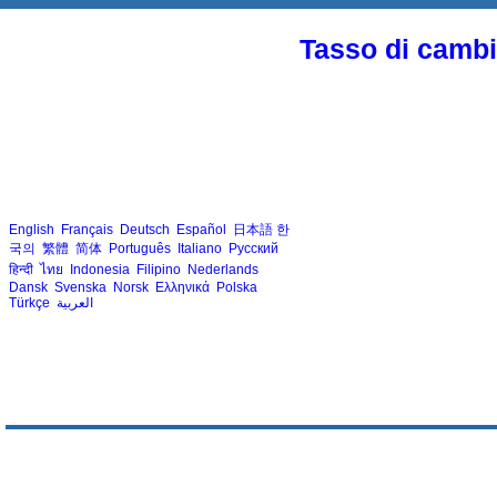
Tasso di cambio
English
Français
Deutsch
Español
日本語
한
국의
繁體
简体
Português
Italiano
Русский
हिन्दी
ไทย
Indonesia
Filipino
Nederlands
Dansk
Svenska
Norsk
Ελληνικά
Polska
Türkçe
العربية