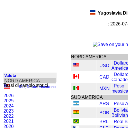
Yugoslavia D
: 2026-0
NORD AMERICA
Dollar
USD
Americ
Dollar
Valuta
CAD
Canade
NORD AMERICA
Tassi di cambio storici
Peso
USD
,
Dollaro Americano
MXN
messic
2026
SUD AMERICA
2025
ARS
Peso A
2024
Bolivia
2023
BOB
Bolivia
2022
2021
BRL
Real B
2020