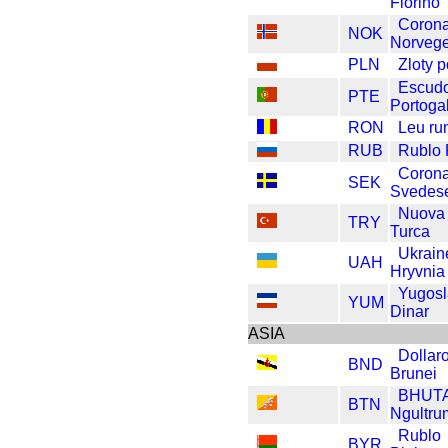
Fiorino
Coron
NOK
Norveg
PLN
Zloty 
Escudo
PTE
Portoga
RON
Leu r
RUB
Rublo
Coron
SEK
Svedes
Nuova 
TRY
Turca
Ukrain
UAH
Hryvnia
Yugosl
YUM
Dinar
ASIA
Dollar
BND
Brunei
BHUT
BTN
Ngultru
Rublo
BYR