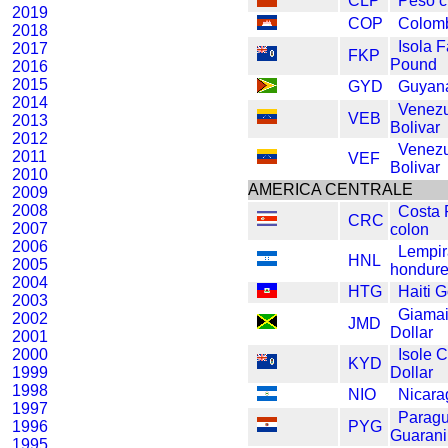
CLP
Peso c
2019
COP
Colom
2018
Isola 
2017
FKP
Pound
2016
2015
GYD
Guyana
2014
Venez
VEB
2013
Bolivar
2012
Venez
2011
VEF
Bolivar
2010
AMERICA CENTRALE
2009
2008
Costa 
CRC
2007
colon
2006
Lempi
HNL
2005
hondur
2004
HTG
Haiti 
2003
Giama
2002
JMD
Dollar
2001
2000
Isole 
KYD
1999
Dollar
1998
NIO
Nicara
1997
Parag
1996
PYG
Guarani
1995