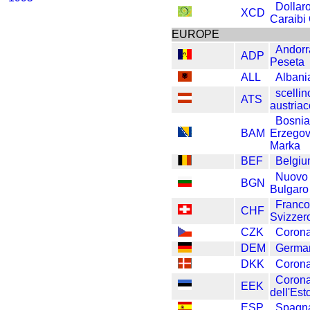
Dollar
XCD
Caraibi 
EUROPE
Andorr
ADP
Peseta
ALL
Albani
scellin
ATS
austria
Bosni
BAM
Erzegov
Marka
BEF
Belgiu
Nuovo
BGN
Bulgaro
Franc
CHF
Svizzer
CZK
Coron
DEM
Germa
DKK
Coron
Coron
EEK
dell'Est
ESP
Spagn