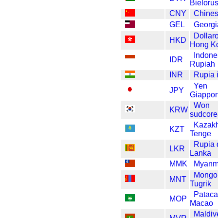
Bieloru
CNY
Chine
GEL
Georgi
Dollaro
HKD
Hong K
Indone
IDR
Rupiah
INR
Rupia 
Yen
JPY
Giappo
Won
KRW
sudcor
Kazak
KZT
Tenge
Rupia d
LKR
Lanka
MMK
Myanm
Mongol
MNT
Tugrik
Pataca
MOP
Macao
Maldiv