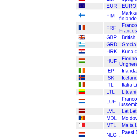
EUR
EURO
Markk
FIM
finland
Franc
FRF
France
GBP
Britis
GRD
Grecia
HRK
Kuna c
Fiorin
HUF
Ungher
IEP
Irland
ISK
Icelan
ITL
Italia L
LTL
Lituani
Franc
LUF
lussem
LVL
Lat Le
MDL
Moldov
MTL
Malta L
Paesi 
NLG