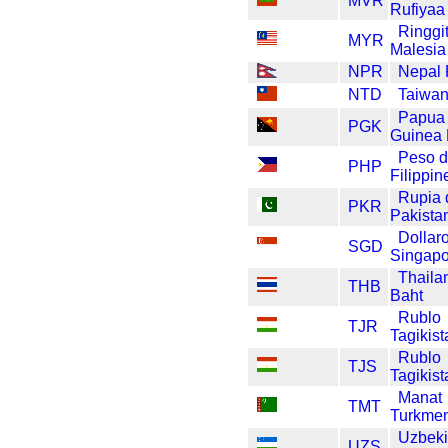
MVR
Rufiyaa
Ringgit
MYR
Malesia
NPR
Nepal
NTD
Taiwan
Papua
PGK
Guinea 
Peso d
PHP
Filippin
Rupia 
PKR
Pakista
Dollaro
SGD
Singap
Thaila
THB
Baht
Rublo
TJR
Tagikis
Rublo
TJS
Tagikis
Manat
TMT
Turkmen
Uzbeki
UZS